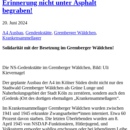
Erinnerung nicht unter Asphalt
begraben!
20. Juni 2024
A4 Ausbau
,
Gendenkstätte
,
Gremberger Wäldchen
,
Krankensammellager
Solidarität mit der Besetzung im Gremberger Wäldchen!
Die NS-Gedenkstätte im Gremberger Wäldchen, Bild: Uli
Kievernagel
Der geplante Ausbau der A4 im Kölner Süden droht nicht nur den
Stadtwald Gremberger Wäldchen als Grüne Lunge und
Naherholungsgebiet der Stadt Köln zu zerstören, sondern auch den
(Gedenk-)Ort des dortigen ehemaligen „Krankensammellagers“.
Im Krankensammellager Gremberger Wäldchen wurden zwischen
1941 und 1945 erkrankte Zwangsarbeiter*innen interniert. Etwa 60
Prozent davon starben. Die letzten Überlebenden wurden am 8.
April 1945 von NSDAP-Funktionären, Hitlerjugend, und
Volkssturm entweder wahllos erschossen oder bei lebendigem Leibe