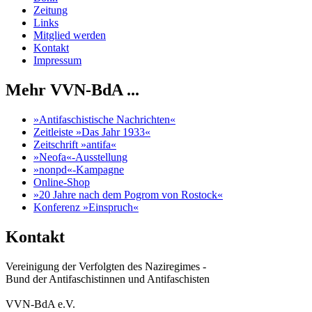
Zeitung
Links
Mitglied werden
Kontakt
Impressum
Mehr VVN-BdA ...
»Antifaschistische Nachrichten«
Zeitleiste »Das Jahr 1933«
Zeitschrift »antifa«
»Neofa«-Ausstellung
»nonpd«-Kampagne
Online-Shop
»20 Jahre nach dem Pogrom von Rostock«
Konferenz »Einspruch«
Kontakt
Vereinigung der Verfolgten des Naziregimes -
Bund der Antifaschistinnen und Antifaschisten
VVN-BdA e.V.