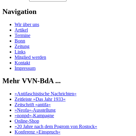
Navigation
Wir über uns
Artikel
Termine
Bonn
Zeitung
Links
Mitglied werden
Kontakt
Impressum
Mehr VVN-BdA ...
»Antifaschistische Nachrichten«
Zeitleiste »Das Jahr 1933«
Zeitschrift »antifa«
»Neofa«-Ausstellung
»nonpd«-Kampagne
Online-Shop
»20 Jahre nach dem Pogrom von Rostock«
Konferenz »Einspruch«