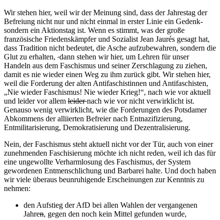
Wir stehen hier, weil wir der Meinung sind, dass der Jahrestag der
Befreiung nicht nur und nicht einmal in erster Linie ein Gedenk-
sondern ein Aktionstag ist. Wenn es stimmt, was der große
französische Friedenskämpfer und Sozialist Jean Jaurés gesagt hat,
dass Tradition nicht bedeutet, die Asche aufzubewahren, sondern die
Glut zu erhalten,
dann stehen wir hier, um Lehren für unser
Handeln aus dem Faschismus und seiner Zerschlagung zu ziehen,
damit es nie wieder einen Weg zu ihm zurück gibt. Wir stehen hier,
weil die Forderung der alten Antifaschistinnen und Antifaschisten,
„Nie wieder Faschismus! Nie wieder Krieg!“, nach wie vor aktuell
und leider vor allem
leider
nach wie vor nicht verwirklicht ist.
Genauso wenig verwirklicht, wie die Forderungen des Potsdamer
Abkommens der alliierten Befreier nach Entnazifizierung,
Entmilitarisierung, Demokratisierung und Dezentralisierung.
Nein, der Faschismus steht aktuell nicht vor der Tür, auch von einer
zunehmenden Faschisierung möchte ich nicht reden, weil ich das für
eine ungewollte Verharmlosung des Faschismus, der System
gewordenen Entmenschlichung und Barbarei halte. Und doch haben
wir viele überaus beunruhigende Erscheinungen zur Kenntnis zu
nehmen:
den Aufstieg der AfD bei allen Wahlen der vergangenen
Jahre
n
, gegen den noch kein Mittel gefunden wurde,