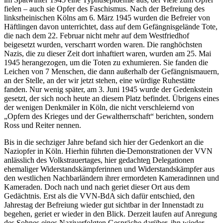
fielen – auch sie Opfer des Faschismus. Nach der Befreiung des
linksrheinischen Kölns am 6. März 1945 wurden die Befreier von
Häftlingen davon unterrichtet, dass auf dem Gefängnisgelände Tote,
die nach dem 22. Februar nicht mehr auf dem Westfriedhof
beigesetzt wurden, verscharrt worden waren. Die ranghöchsten
Nazis, die zu dieser Zeit dort inhaftiert waren, wurden am 25. Mai
1945 herangezogen, um die Toten zu exhumieren. Sie fanden die
Leichen von 7 Menschen, die dann außerhalb der Gefängnismauern,
an der Stelle, an der wir jetzt stehen, eine würdige Ruhestätte
fanden. Nur wenig später, am 3. Juni 1945 wurde der Gedenkstein
gesetzt, der sich noch heute an diesem Platz befindet. Übrigens eines
der wenigen Denkmäler in Köln, die nicht verschleiernd von
„Opfern des Krieges und der Gewaltherrschaft“ berichten, sondern
Ross und Reiter nennen.
Bis in die sechziger Jahre befand sich hier der Gedenkort an die
Naziopfer in Köln. Hierhin führten di
e
Demonstrationen der VVN
anlässlich des Volkstrauertages, hier gedachte
n
Delegationen
ehemaliger Widerstandskämpferinnen und Widerstandskämpfer aus
den westlichen Nachbarländern ihrer ermordeten Kameradinnen und
Kameraden. Doch nach und nach geriet dieser Ort aus dem
Gedächtnis. Erst als die VVN-BdA sich dafür entschied, den
Jahrestag der Befreiung wieder gut sichtbar in der Innenstadt zu
begehen, geriet er wieder in den Blick. Derzeit laufen auf Anregung
des Sohnes eines Naziverfolgten Gespräche darüber, ihn wieder