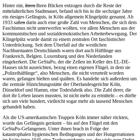
Hinter mir,
ihren
Ihren Blicken entzogen durch die Reste der
mittelalterlichen Stadtmauer, befand sich bis in die sechziger Jahre
ein riesiges Gefängnis, in Köln allgemein Klingelpütz genannt. Ab
1933 saß
en
darin auch eine große Zahl von Menschen, die sich dem
Faschismus nicht unterwerfen wollten, vor allem Menschen aus der
kommunistischen und sozialdemokratischen Arbeiterbewegung. Der
Klingelpütz wurde damit zu einem zentralen Ort faschistischer
Unterdrückung. Seit dem Überfall auf die westlichen
Nachbarstaaten Deutschlands waren dort auch Häftlinge aus
Frankreich, Belgien. Luxemburg und den Niederlanden
eingekerkert. Die GeStaPo, der die Zellen im Keller des EL-DE-
Hauses nicht ausreichten, bezog einen eigenen Flügel, in dem sie
„Polizeihäftlinge“, also Menschen, die nicht verurteilt worden
waren, gefangen hielten und quälten. Es handelte sich außerdem um
die zentrale Hinrichtungsstätte der Oberlandesgerichte Köln,
Düsseldorf und Hamm, eine Todesfabrik also. Die Zahl derer, die
dort ihr Leben lassen mussten, ist nicht mehr zu ermitteln – es dürfte
sich um viele hundert, vielleicht sogar mehr als tausend Menschen
gehandelt haben.
Als die US-amerikanischen Truppen Köln immer näher rückten,
wurde das Gefängnis geräumt – bis auf den Flügel mit den
GeStaPo-Gefangenen. Unter ihnen brach in Folge der
katastrophalen hygienischen Bedingungen und der Hungerrationen
im Spätwinter 1945 eine Typhusepidemie aus, der viele zum Opfer