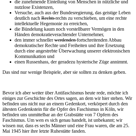
die zunehmende Einteilung von Menschen in nützliche und
nutzlose Existenzen,
Versuche, auch aus der Bundesregierung, das geistige Leben
deutlich nach
Rechts
rechts zu verschieben, um eine rechte
intellektuelle Hegemonie zu erreichen,
die Bündelung kaum noch vorstellbarer Vermögen in den
Händen demokratieverachtender Unternehmer,
den immer schneller
werdenden
fortschreitenden Abbau
demokratischer Rechte und Freiheiten und ihre Ersetzung
durch eine angestrebte Überwachung unserer elektronischen
Kommunikation und
einen Russenhass, der geradezu hysterische Züge annimmt.
Das sind nur wenige Beispiele, aber sie sollten zu denken geben.
Bevor ich aber weiter über Antifaschismus heute rede, möchte ich
einiges zur Geschichte des Ortes sagen, an dem wir hier stehen. Wir
befinden uns nicht nur an einem Gedenkort, verkörpert durch den
ältesten Gedenkstein für die Opfer des Faschismus in Köln, wir
befinden uns unmittelbar an der Grabstätte von 7 Opfern des
Faschismus. Um wen es sich genau handelt, ist unbekannt; wir
wissen nur, dass es sechs Männer und eine Frau waren, die am 25.
Mai 1945 hier ihre letzte Ruhestätte fanden.