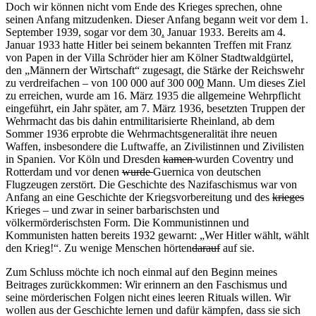
Doch wir können nicht vom Ende des Krieges sprechen, ohne
seinen Anfang mitzudenken. Dieser Anfang begann weit vor dem 1.
September 1939, sogar vor dem 30
.
Januar 1933. Bereits am 4.
Januar 1933 hatte Hitler bei seinem bekannten Treffen mit Franz
von Papen in der Villa Schröder hier am Kölner Stadtwaldgürtel,
den „Männern der Wirtschaft“ zugesagt, die Stärke der Reichswehr
zu verdreifachen – von 100 000 auf 300 00
0
Mann. Um dieses Ziel
zu erreichen
,
wurde am 16. März 1935 die allgemeine Wehrpflicht
eingeführt, ein Jahr später, am 7. März 1936
,
besetzten Truppen der
Wehrmacht das bis dahin entmilitarisierte Rheinland, ab dem
Sommer 1936 erprobte die Wehrmachtsgeneralität ihre neuen
Waffen, insbesondere die Luftwaffe, an Zivilistinnen und Zivilisten
in Spanien. Vor Köln und Dresden
kamen
wurden Coventry und
Rotterdam und vor denen
wurde
Guernica von deutschen
Flugzeugen zerstört. Die Geschichte des Nazifaschismus war von
Anfang an eine Geschichte der Kriegsvorbereitung und des
krieges
Krieges – und zwar in seiner barbarischsten und
völkermörderischsten Form. Die Kommunistinnen und
Kommunisten hatten bereits 1932 gewarnt: „Wer Hitler wählt, wählt
den Krieg!“. Zu wenige Menschen hörten
darauf
auf sie.
Zum Schluss möchte ich noch einmal auf den Beginn meines
Beitrages zurückkommen: Wir erinnern an den Faschismus und
seine mörderischen Folgen nicht eines leeren Rituals willen. Wir
wollen aus der Geschichte lernen und dafür kämpfen, dass sie sich