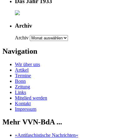
Das Jahr 1933
Archiv
Archiv
Navigation
Wir über uns
Artikel
Termine
Bonn
Zeitung
Links
Mitglied werden
Kontakt
Impressum
Mehr VVN-BdA ...
»Antifaschistische Nachrichten«