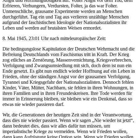
Angst und Hoffnungslosigkeit auf. Voller Angst vor dem Tod, dem
Erfrieren, Verhungern, Verdursten, Folter, ja das war Folter.
Unmenschliche, grausame Experimente werden an Menschen
durchgeführt. Tag ein und Tag aus verlieren unzählige Menschen
aufgrund der faschistischen Ideologie der Nationalsozialisten ihr
Leben und werden auf brutalsten Weisen ermordet.
8. Mai 1945, 23:01 Uhr nach mitteleuropäischer Zeit:
Die bedingungslose Kapitulation der Deutschen Wehrmacht und die
Befreiung Deutschlands vom Faschismus tritt in Kraft. Der Krieg
zog etliches an Zerstörung, Massenvernichtung, Kriegsverbrechen,
Verfolgung und Zwangsumsiedlung mit sich, doch dem ist nun ein
Ende gesetzt. Es gibt nun endlich wieder Hoffnung auf ein Leben in
Frieden, ohne der ständigen Angst vor der grausamen Verfolgung,
Tyrannei und Kriegsgefahr der Nationalsozialisten. Dennoch fehlen
Kinder, Väter, Mütter, Nachbarn, sie fehlen in ihren Wohnungen, in
ihren Familien und in ihren Freundeskreisen. Ihre Tode werden für
immer in Erinnerung bleiben, sie bleiben wie ein Denkmal, dass so
etwas nie wieder passieren darf.
Wir, die Generationen der heutigen Zeit sind in der Verantwortung,
dass dies nie wieder passiert. Wenn wir sagen „Nie wieder ist
jetzt“
,
dann bedeutet dies, dass wir alles dafür tun müssen, um
imperialistische Kriege zu vermeiden. Wenn wir Frieden wollen,
dann kann Aufrüstung keine Option sein. Wenn wir Frieden wollen,