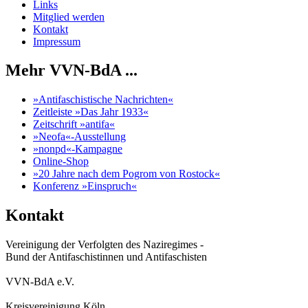
Links
Mitglied werden
Kontakt
Impressum
Mehr VVN-BdA ...
»Antifaschistische Nachrichten«
Zeitleiste »Das Jahr 1933«
Zeitschrift »antifa«
»Neofa«-Ausstellung
»nonpd«-Kampagne
Online-Shop
»20 Jahre nach dem Pogrom von Rostock«
Konferenz »Einspruch«
Kontakt
Vereinigung der Verfolgten des Naziregimes -
Bund der Antifaschistinnen und Antifaschisten
VVN-BdA e.V.
Kreisvereinigung Köln