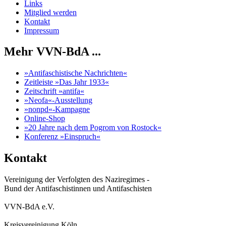
Links
Mitglied werden
Kontakt
Impressum
Mehr VVN-BdA ...
»Antifaschistische Nachrichten«
Zeitleiste »Das Jahr 1933«
Zeitschrift »antifa«
»Neofa«-Ausstellung
»nonpd«-Kampagne
Online-Shop
»20 Jahre nach dem Pogrom von Rostock«
Konferenz »Einspruch«
Kontakt
Vereinigung der Verfolgten des Naziregimes -
Bund der Antifaschistinnen und Antifaschisten
VVN-BdA e.V.
Kreisvereinigung Köln