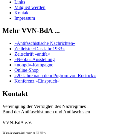
Links
Mitglied werden
Kontakt
Impressum
Mehr VVN-BdA ...
»Antifaschistische Nachrichten«
Zeitleiste »Das Jahr 1933«
Zeitschrift »antifa«
»Neofa«-Ausstellung
»nonpd«-Kampagne
Online-Shop
»20 Jahre nach dem Pogrom von Rostock«
Konferenz »Einspruch«
Kontakt
Vereinigung der Verfolgten des Naziregimes -
Bund der Antifaschistinnen und Antifaschisten
VVN-BdA e.V.
Kreisvereinigung Köln