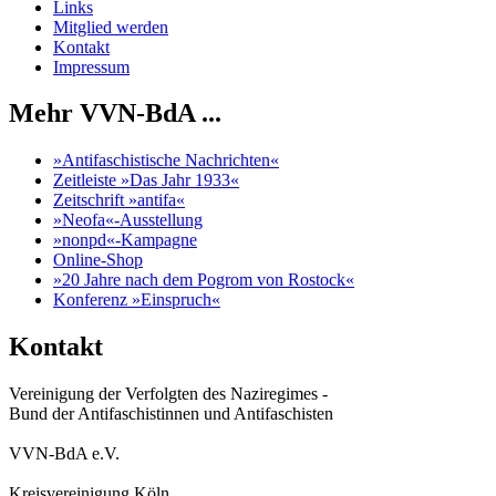
Links
Mitglied werden
Kontakt
Impressum
Mehr VVN-BdA ...
»Antifaschistische Nachrichten«
Zeitleiste »Das Jahr 1933«
Zeitschrift »antifa«
»Neofa«-Ausstellung
»nonpd«-Kampagne
Online-Shop
»20 Jahre nach dem Pogrom von Rostock«
Konferenz »Einspruch«
Kontakt
Vereinigung der Verfolgten des Naziregimes -
Bund der Antifaschistinnen und Antifaschisten
VVN-BdA e.V.
Kreisvereinigung Köln