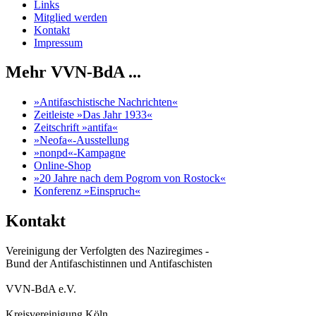
Links
Mitglied werden
Kontakt
Impressum
Mehr VVN-BdA ...
»Antifaschistische Nachrichten«
Zeitleiste »Das Jahr 1933«
Zeitschrift »antifa«
»Neofa«-Ausstellung
»nonpd«-Kampagne
Online-Shop
»20 Jahre nach dem Pogrom von Rostock«
Konferenz »Einspruch«
Kontakt
Vereinigung der Verfolgten des Naziregimes -
Bund der Antifaschistinnen und Antifaschisten
VVN-BdA e.V.
Kreisvereinigung Köln